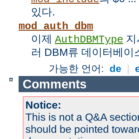
있다.
mod_auth_dbm
이제
지
AuthDBMType
러 DBM류 데이터베이
가능한 언어:
de
|
Comments
Notice:
This is not a Q&A sect
should be pointed towar