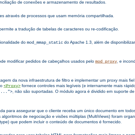
onciliação de conexões e armazenamento de resultados.
ões através de processos que usam memória compartilhada.
rmite a tradução de tabelas de caracteres ou re-codificação.
cionalidade do
do Apache 1.3, além de disponibilizar
mod_mmap_static
Pode modificar pedidos de cabeçalhos usados pelo
, e incon
mod_proxy
tagem da nova infraestrutura de filtro e implementar um proxy mais fi
ão
fornece controles mais legíveis (e internamente mais rápido
<Proxy>
, não são suportadas. O módulo agora é dividido em suporte de 
:...">
da para assegurar que o cliente receba um único documento em todos
ritmos de negociação e visões múltiplas (MultiViews) foram organi
type) que podem incluir o conteúdo de documentos é fornecido.