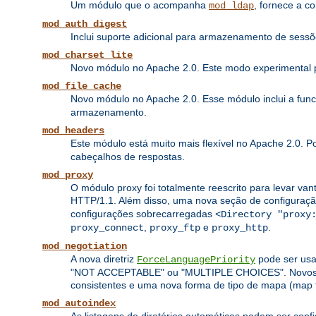
Um módulo que o acompanha
, fornece a c
mod_ldap
mod_auth_digest
Inclui suporte adicional para armazenamento de sess
mod_charset_lite
Novo módulo no Apache 2.0. Este modo experimental pe
mod_file_cache
Novo módulo no Apache 2.0. Esse módulo inclui a fun
armazenamento.
mod_headers
Este módulo está muito mais flexível no Apache 2.0. 
cabeçalhos de respostas.
mod_proxy
O módulo proxy foi totalmente reescrito para levar van
HTTP/1.1. Além disso, uma nova seção de configuraç
configurações sobrecarregadas
<Directory "proxy
,
e
.
proxy_connect
proxy_ftp
proxy_http
mod_negotiation
A nova diretriz
pode ser usa
ForceLanguagePriority
"NOT ACCEPTABLE" ou "MULTIPLE CHOICES". Novos algo
consistentes e uma nova forma de tipo de mapa (map 
mod_autoindex