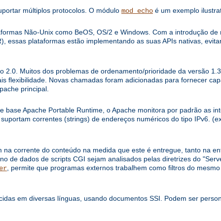
uportar múltiplos protocolos. O módulo
é um exemplo ilustrat
mod_echo
ataformas Não-Unix como BeOS, OS/2 e Windows. Com a introdução d
), essas plataformas estão implementando as suas APIs nativas, evi
o 2.0. Muitos dos problemas de ordenamento/prioridade da versão 1.3 
is flexibilidade. Novas chamadas foram adicionadas para fornecer ca
pache principal.
de base Apache Portable Runtime, o Apache monitora por padrão as int
, suportam correntes (strings) de endereços numéricos do tipo IPv6. (ex
m na corrente do conteúdo na medida que este é entregue, tanto na e
no de dados de scripts CGI sejam analisados pelas diretrizes do "Serve
, permite que programas externos trabalhem como filtros do mesm
er
idas em diversas línguas, usando documentos SSI. Podem ser persona