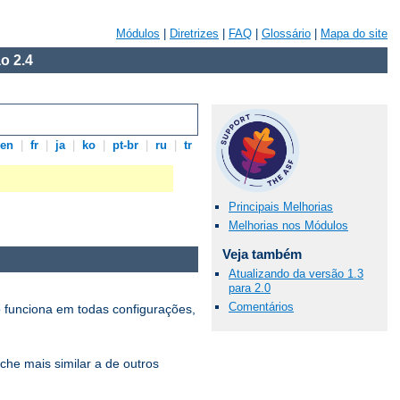
Módulos
|
Diretrizes
|
FAQ
|
Glossário
|
Mapa do site
o 2.4
en
|
fr
|
ja
|
ko
|
pt-br
|
ru
|
tr
Principais Melhorias
Melhorias nos Módulos
Veja também
Atualizando da versão 1.3
para 2.0
Comentários
 funciona em todas configurações,
che mais similar a de outros