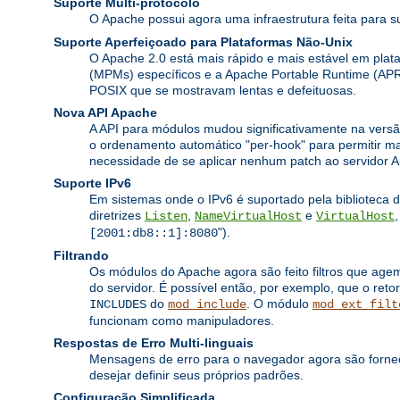
Suporte Multi-protocolo
O Apache possui agora uma infraestrutura feita para s
Suporte Aperfeiçoado para Plataformas Não-Unix
O Apache 2.0 está mais rápido e mais estável em pl
(MPMs) específicos e a Apache Portable Runtime (APR
POSIX que se mostravam lentas e defeituosas.
Nova API Apache
A API para módulos mudou significativamente na versã
o ordenamento automático "per-hook" para permitir ma
necessidade de se aplicar nenhum patch ao servidor A
Suporte IPv6
Em sistemas onde o IPv6 é suportado pela biblioteca 
diretrizes
,
e
Listen
NameVirtualHost
VirtualHost
").
[2001:db8::1]:8080
Filtrando
Os módulos do Apache agora são feito filtros que age
do servidor. É possível então, por exemplo, que o retor
do
. O módulo
INCLUDES
mod_include
mod_ext_filt
funcionam como manipuladores.
Respostas de Erro Multi-linguais
Mensagens de erro para o navegador agora são fornec
desejar definir seus próprios padrões.
Configuração Simplificada