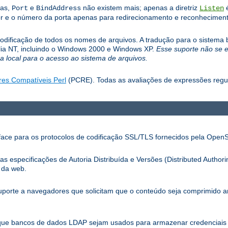
las,
e
não existem mais; apenas a diretriz
é
Port
BindAddress
Listen
r e o número da porta apenas para redirecionamento e reconhecimento
dificação de todos os nomes de arquivos. A tradução para o sistema b
mília NT, incluindo o Windows 2000 e Windows XP.
Esse suporte não se 
 local para o acesso ao sistema de arquivos.
res Compatíveis Perl
(PCRE). Todas as avaliações de expressões reg
ace para os protocolos de codificação SSL/TLS fornecidos pela Open
especificações de Autoria Distribuída e Versões (Distributed Authori
 da web.
porte a navegadores que solicitam que o conteúdo seja comprimido 
que bancos de dados LDAP sejam usados para armazenar credenciais 