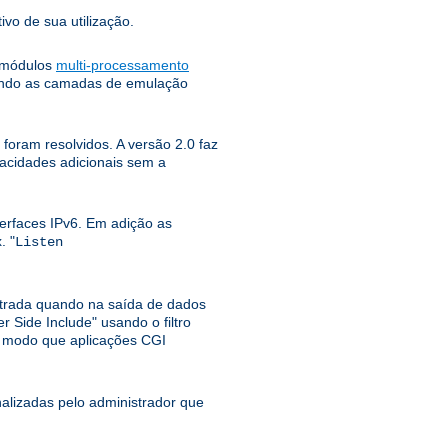
ivo de sua utilização.
e módulos
multi-processamento
tando as camadas de emulação
foram resolvidos. A versão 2.0 faz
pacidades adicionais sem a
erfaces IPv6. Em adição as
. "
Listen
ntrada quando na saída de dados
r Side Include" usando o filtro
o modo que aplicações CGI
lizadas pelo administrador que