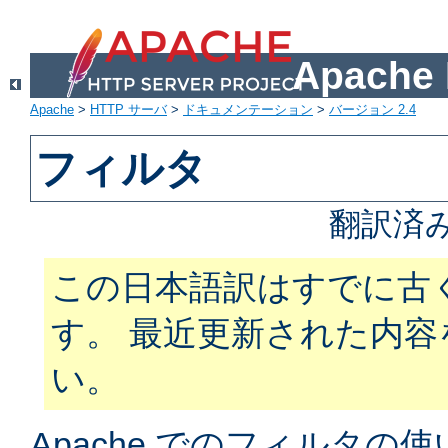
Apach
Apache
>
HTTP サーバ
>
ドキュメンテーション
>
バージョン 2.4
フィルタ
翻訳済
この日本語訳はすでに古
す。 最近更新された内
い。
Apache でのフィルタ