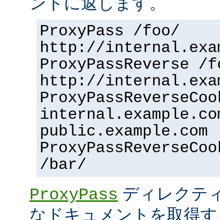
ントに返します。
ProxyPass /foo/
http://internal.exa
ProxyPassReverse /f
http://internal.exa
ProxyPassReverseCoo
internal.example.co
public.example.com
ProxyPassReverseCoo
/bar/
ディレクティ
ProxyPass
なドキュメントを取得す