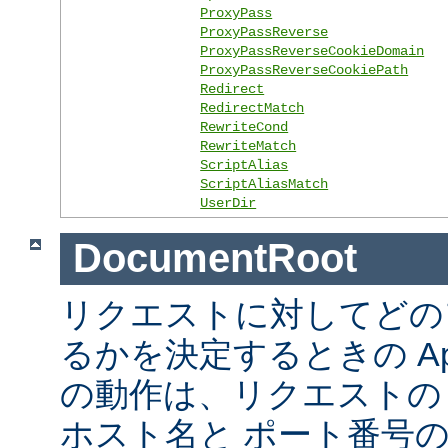
ProxyPass
ProxyPassReverse
ProxyPassReverseCookieDomain
ProxyPassReverseCookiePath
Redirect
RedirectMatch
RewriteCond
RewriteMatch
ScriptAlias
ScriptAliasMatch
UserDir
DocumentRoot
リクエストに対してどの
るかを決定するときの Ap
の動作は、リクエストの URL
ホスト名と ポート番号の