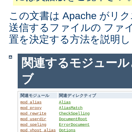
この文書は Apache がリ
送信するファイルの ファ
置を決定する方法を説明し
関連するモジュール
ブ
関連モジュール
関連ディレクティブ
mod_alias
Alias
mod_proxy
AliasMatch
mod_rewrite
CheckSpelling
mod_userdir
DocumentRoot
mod_speling
ErrorDocument
mod_vhost_alias
Options