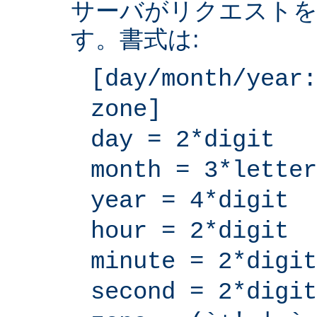
サーバがリクエストを
す。書式は:
[day/month/year:
zone]
day = 2*digit
month = 3*letter
year = 4*digit
hour = 2*digit
minute = 2*digit
second = 2*digit