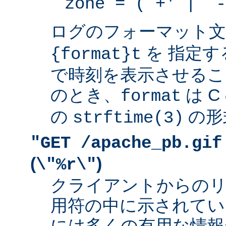
zone = (`+' | `-
ログのフォーマット
を 指定す
{format}t
で時刻を表示させるこ
のとき、
は 
format
の
の形
strftime(3)
"GET /apache_pb.gif
(
)
\"%r\"
クライアントからの
用符の中に示されてい
には多くの有用な情報