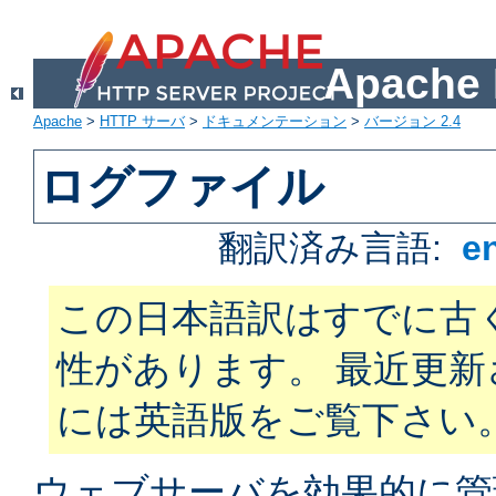
Apach
Apache
>
HTTP サーバ
>
ドキュメンテーション
>
バージョン 2.4
ログファイル
翻訳済み言語:
e
この日本語訳はすでに古
性があります。 最近更
には英語版をご覧下さい
ウェブサーバを効果的に管