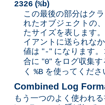
(
)
2326
%b
この最後の部分はクラ
れたオブジェクトの、
たサイズを表します
イアントに送られなか
値は "
" になります
-
合に "
" をログ収集
0
く
を使ってくださ
%B
Combined Log Form
もう一つのよく使われる書式