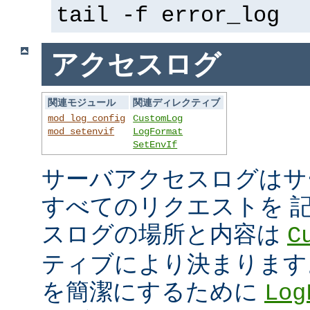
tail -f error_log
アクセスログ
関連モジュール
関連ディレクティブ
mod_log_config
CustomLog
mod_setenvif
LogFormat
SetEnvIf
サーバアクセスログはサ
すべてのリクエストを 
スログの場所と内容は
C
ティブにより決まります
を簡潔にするために
Log