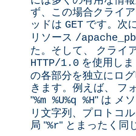
ず、この場合クライア
ッドは
です。次
GET
リソース
/apache_pb
た。そして、 クライ
を使用しま
HTTP/1.0
の各部分を独立にログ
きます。例えば、 フ
"
" は 
%m %U%q %H
リ文字列、プロトコル
局 "
" とまったく
%r