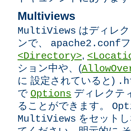
Multiviews
はディレク
MultiViews
ンで、
フ
apache2.conf
,
<Directory>
<Locati
ション中や、(
AllowOve
に 設定されていると)
.h
で
ディレクテ
Options
ることができます。
Opt
をセットし
MultiViews
てください。明示的に 