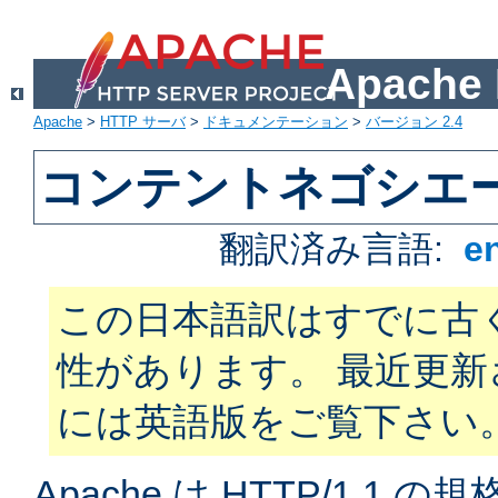
Apach
Apache
>
HTTP サーバ
>
ドキュメンテーション
>
バージョン 2.4
コンテントネゴシエ
翻訳済み言語:
e
この日本語訳はすでに古
性があります。 最近更
には英語版をご覧下さい
Apache は HTTP/1.1