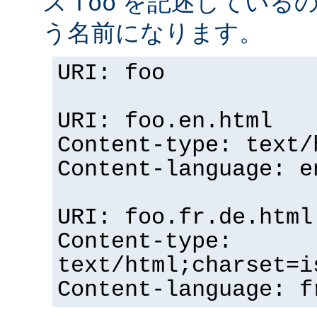
ス
を記述している
foo
う名前になります。
URI: foo
URI: foo.en.html
Content-type: text/
Content-language: e
URI: foo.fr.de.html
Content-type:
text/html;charset=i
Content-language: f