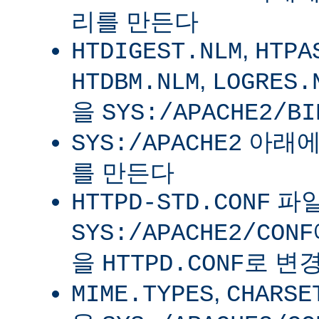
리를 만든다
,
HTDIGEST.NLM
HTPA
,
HTDBM.NLM
LOGRES.
을
SYS:/APACHE2/BI
아래
SYS:/APACHE2
를 만든다
파
HTTPD-STD.CONF
SYS:/APACHE2/CONF
을
로 변
HTTPD.CONF
,
MIME.TYPES
CHARSE