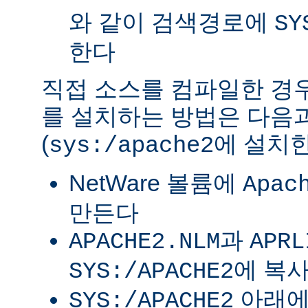
와 같이 검색경로에
SY
한다
직접 소스를 컴파일한 경우 
를 설치하는 방법은 다음
(
에 설치한
sys:/apache2
NetWare 볼륨에
Apac
만든다
과
APACHE2.NLM
APRL
에 복
SYS:/APACHE2
아래
SYS:/APACHE2