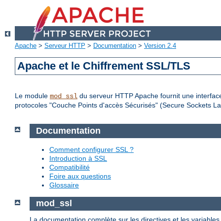
Apache
>
Serveur HTTP
>
Documentation
>
Version 2.4
Apache et le Chiffrement SSL/TLS
Le module
du serveur HTTP Apache fournit une interface
mod_ssl
protocoles "Couche Points d'accès Sécurisés" (Secure Sockets Lay
Documentation
Comment configurer SSL ?
Introduction à SSL
Compatibilité
Foire aux questions
Glossaire
mod_ssl
La documentation complète sur les directives et les variable