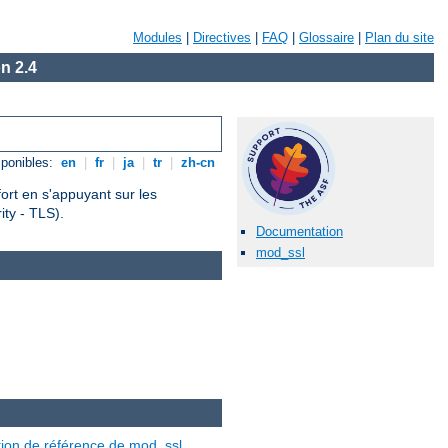
Modules
|
Directives
|
FAQ
|
Glossaire
|
Plan du site
n 2.4
ponibles:
en
|
fr
|
ja
|
tr
|
zh-cn
fort en s'appuyant sur les
ty - TLS).
Documentation
mod_ssl
ion de référence de mod_ssl
.