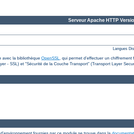
Serveur Apache HTTP Versio
Langues Dis
 avec la bibliothèque
OpenSSL
, qui permet d'effectuer un chiffrement 
er - SSL) et "Sécurité de la Couche Transport" (Transport Layer Securi
s d'environnement fournies par ce module se trouve dans la
documentat