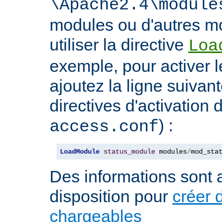
\Apache2.4\module
modules ou d'autres mo
utiliser la directive
Loa
exemple, pour activer l
ajoutez la ligne suivan
directives d'activation 
) :
access.conf
LoadModule
status_module
 modules
/
mod_sta
Des informations sont a
disposition pour
créer 
chargeables