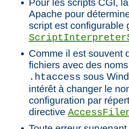
Pour les scripts CGI, l
Apache pour déterminer
script est configurable 
ScriptInterpreter
Comme il est souvent di
fichiers avec des noms
sous Windo
.htaccess
intérêt à changer le no
configuration par répert
directive
AccessFile
Toute erreur survenant