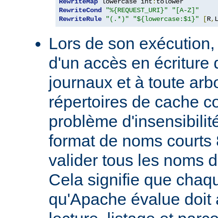
RewriteMap
 lowercase int
:
RewriteCond
"%{REQUEST_URI}"
"[A-Z]"
RewriteRule
"(.*)"
"${lowercase:$1}"
[
R
,
Lors de son exécution,
d'un accès en écriture 
journaux et à toute ar
répertoires de cache co
problème d'insensibilit
format de noms courts 
valider tous les noms 
Cela signifie que chaqu
qu'Apache évalue doit a