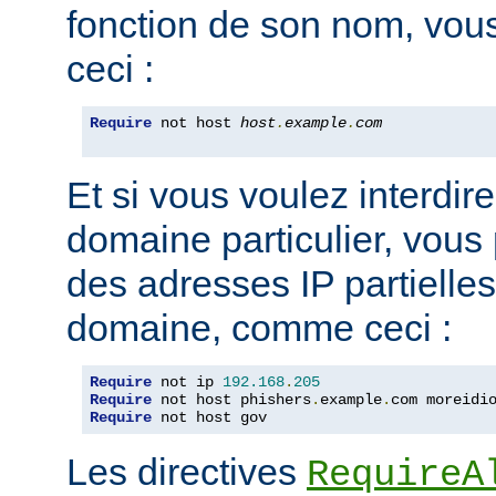
fonction de son nom, vou
ceci :
Require
 not host 
host
.
example
.
com
Et si vous voulez interdire
domaine particulier, vous
des adresses IP partiell
domaine, comme ceci :
Require
 not ip 
192.168
.
205
Require
 not host phishers
.
example
.
com moreidi
Require
 not host gov
Les directives
RequireA