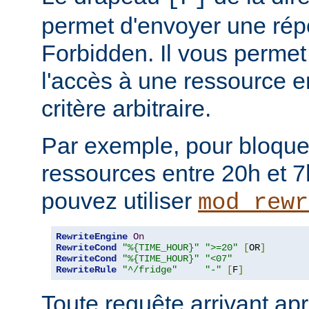
permet d'envoyer une rép
Forbidden. Il vous permet 
l'accès à une ressource e
critère arbitraire.
Par exemple, pour bloque
ressources entre 20h et 7
pouvez utiliser
mod_rewr
RewriteEngine
On
RewriteCond
"%{TIME_HOUR}"
">=20"
[
OR
]
RewriteCond
"%{TIME_HOUR}"
"<07"
RewriteRule
"^/fridge"
"-"
[
F
]
Toute requête arrivant ap