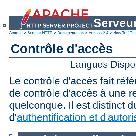
Serveu
Apache
>
Serveur HTTP
>
Documentation
>
Version 2.4
>
How-To / Tut
Contrôle d'accès
Langues Dispo
Le contrôle d'accès fait réf
de contrôle d'accès à une 
quelconque. Il est distinct 
d'
authentification et d'autori