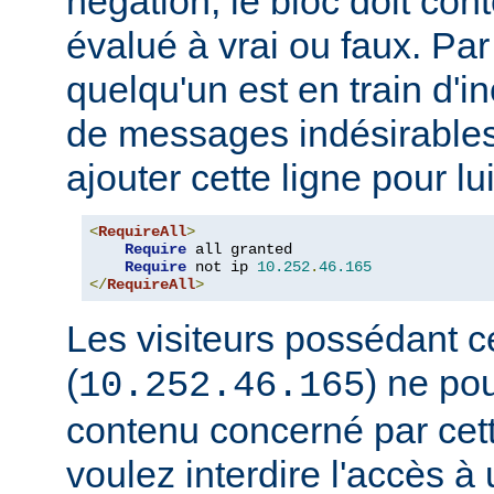
négation, le bloc doit con
évalué à vrai ou faux. Par
quelqu'un est en train d'i
de messages indésirable
ajouter cette ligne pour lui
<
RequireAll
>
Require
 all granted

Require
 not ip 
10.252
.
46.165
</
RequireAll
>
Les visiteurs possédant c
(
) ne pou
10.252.46.165
contenu concerné par cett
voulez interdire l'accès 