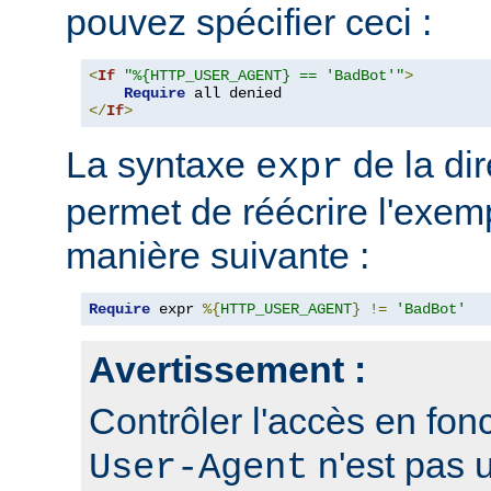
pouvez spécifier ceci :
<
If
"%{HTTP_USER_AGENT} == 'BadBot'"
>
Require
</
If
>
La syntaxe
de la di
expr
permet de réécrire l'exem
manière suivante :
Require
 expr 
%{
HTTP_USER_AGENT
}
!=
'BadBot'
Avertissement :
Contrôler l'accès en fonc
n'est pas 
User-Agent