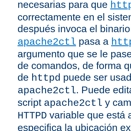
necesarias para que
htt
correctamente en el siste
después invoca el binari
pasa a
apache2ctl
htt
argumento que se le pase 
de comandos, de forma qu
de
puede ser usad
httpd
. Puede edit
apache2ctl
script
y camb
apache2ctl
variable que está a
HTTPD
especifica la ubicación e