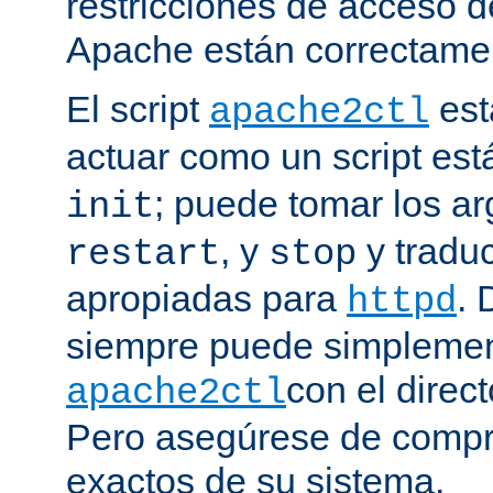
restricciones de acceso d
Apache están correctamen
El script
est
apache2ctl
actuar como un script est
; puede tomar los 
init
, y
y traduc
restart
stop
apropiadas para
. 
httpd
siempre puede simplemen
con el direct
apache2ctl
Pero asegúrese de compro
exactos de su sistema.